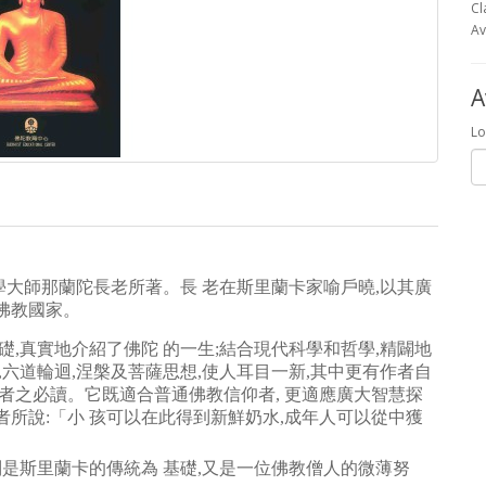
Cl
Av
A
Lo
大師那蘭陀長老所著。長 老在斯里蘭卡家喻戶曉,以其廣
佛教國家。
礎,真實地介紹了佛陀 的一生;結合現代科學和哲學,精闢地
,六道輪迴,涅槃及菩薩思想,使人耳目一新,其中更有作者自
者之必讀。它既適合普通佛教信仰者, 更適應廣大智慧探
所說:「小 孩可以在此得到新鮮奶水,成年人可以從中獲
別是斯里蘭卡的傳統為 基礎,又是一位佛教僧人的微薄努