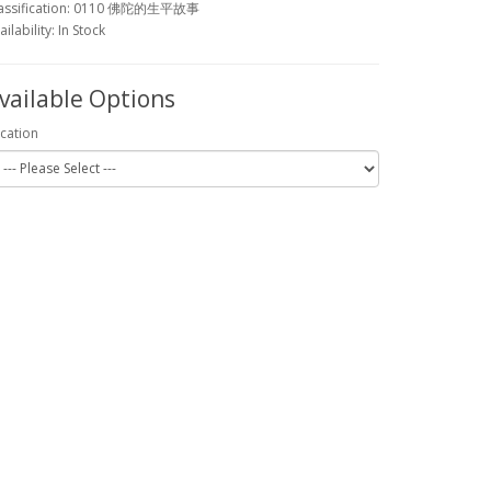
assification: 0110 佛陀的生平故事
ailability: In Stock
vailable Options
cation