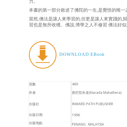
力。
本書的第一部分敘述了佛陀的一生,是覺悟的唯一
當然,佛法是讓人來學習的,但更是讓人來實踐的,
習也是無所收穫。佛說,博學之人不修習 佛法好
DOWNLOAD EBook
頁數
489
作者
那烂陀长老(Narada Mahathera)
出版社
INWARD PATH PUBLISHER
出版日期
1996
出版地點
PENANG . MALAYSIA