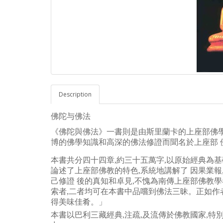
Description
佛陀与佛法
《佛陀與佛法》一書則是由斯里蘭卡的上座部佛學
博的佛學知識和高深的佛法修證而聞名於上座部 
本書共分四十四章,約三十五萬字,以原始經典為基
論述了上座部佛教的特色,系統地講解了 因果業報
己修證 後的真知和卓見,不愧為南傳上座部佛教學
索者,二者均可在本書中品嚐到佛法三昧。正如作者
得美味佳肴。」
本書以巴利三藏經典,注疏,及流傳於佛教國家,特