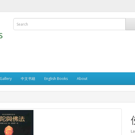
allery
中文书籍
English Books
About
La