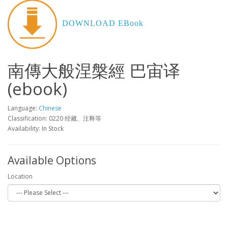
DOWNLOAD EBook
南傳大般涅槃經 巴宙译
(ebook)
Language:
Chinese
Classification: 0220 经藏、注释等
Availability: In Stock
Available Options
Location